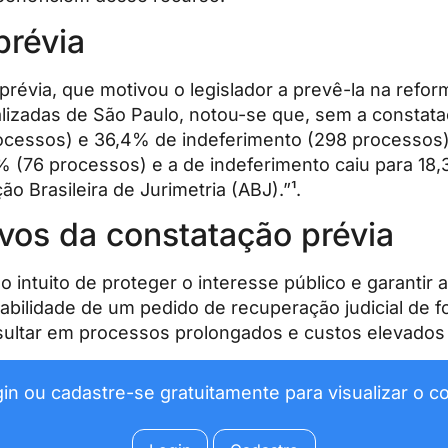
prévia
 prévia, que motivou o legislador a prevê-la na ref
alizadas de São Paulo, notou-se que, sem a constata
rocessos) e 36,4% de indeferimento (298 processos).
% (76 processos) e a de indeferimento caiu para 18
o Brasileira de Jurimetria (ABJ).”¹.
tivos da constatação prévia
 intuito de proteger o interesse público e garantir 
a viabilidade de um pedido de recuperação judicial d
resultar em processos prolongados e custos elevado
ogin ou cadastre-se gratuitamente para visualizar o 