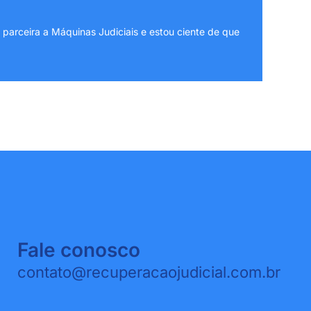
arceira a Máquinas Judiciais e estou ciente de que
Fale conosco
contato@recuperacaojudicial.com.br